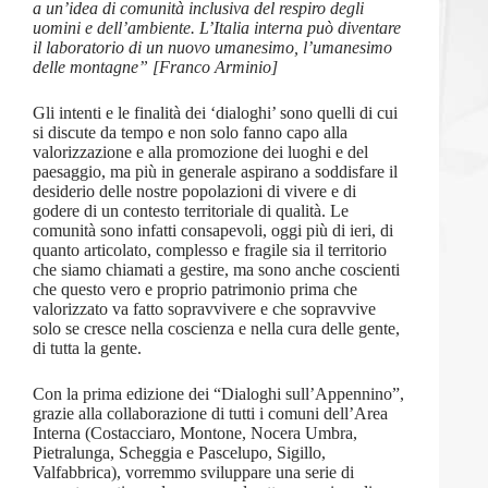
a un’idea di comunità inclusiva del respiro degli
uomini e dell’ambiente. L’Italia interna può diventare
il laboratorio di un nuovo umanesimo, l’umanesimo
delle montagne” [Franco Arminio]
Gli intenti e le finalità dei ‘dialoghi’ sono quelli di cui
si discute da tempo e non solo fanno capo alla
valorizzazione e alla promozione dei luoghi e del
paesaggio, ma più in generale aspirano a soddisfare il
desiderio delle nostre popolazioni di vivere e di
godere di un contesto territoriale di qualità. Le
comunità sono infatti consapevoli, oggi più di ieri, di
quanto articolato, complesso e fragile sia il territorio
che siamo chiamati a gestire, ma sono anche coscienti
che questo vero e proprio patrimonio prima che
valorizzato va fatto sopravvivere e che sopravvive
solo se cresce nella coscienza e nella cura delle gente,
di tutta la gente.
Con la prima edizione dei “Dialoghi sull’Appennino”,
grazie alla collaborazione di tutti i comuni dell’Area
Interna (Costacciaro, Montone, Nocera Umbra,
Pietralunga, Scheggia e Pascelupo, Sigillo,
Valfabbrica), vorremmo sviluppare una serie di