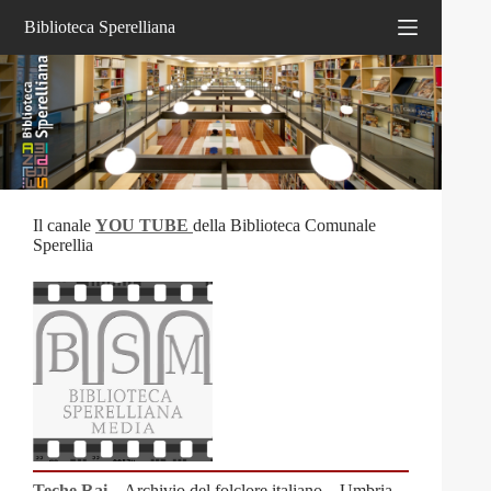
Salta
Biblioteca Sperelliana
al
contenuto
Il canale
YOU TUBE
della Biblioteca Comunale
Sperellia
Teche Rai
– Archivio del folclore italiano – Umbria