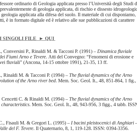
essore ordinario di Geologia applicata presso l’Università degli Studi d
prevalentemente di geologia applicata, di rischio e dissesto idrogeologi
 geologia applicata alla difesa del suolo. Il materiale di cui disponiamo,
i, è in formato digitale ed è relativo alle sue pubblicazioni di carattere
 SINGOLI FILE ► QUI
C., Conversini P., Rinaldi M. & Tacconi P. (1991) –
Dinamica fluviale
i dei Fiumi Arno e Tevere.
Atti del Convegno: “Fenomeni di erosione e
vei fluviali” (Ancona, 14-15 ottobre 1991), 21-35, 13 ff.
C., Rinaldi M. & Tacconi P. (1994) –
The fluvial dynamics of the Arno
volution of the Arno river bed
. Mem. Soc. Geol. It., 48, 851-864, 1 fig.,
., Cencetti C. & Rinaldi M. (1994)
– The fluvial dynamics of the Arno
 characteristics
. Mem. Soc. Geol. It., 48, 943-956, 3 figg., 4 tabb. ISS
 C., Fisauli M. & Gregori L. (1995) –
I bacini pleistocenici di Anghiari 
alle del F. Tevere
. Il Quaternario, 8, 1, 119-128. ISSN: 0394-3356.