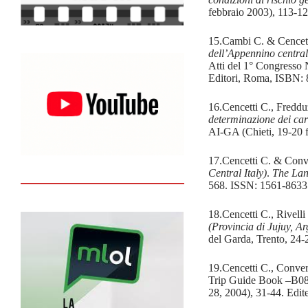
febbraio 2003), 113-1
15.Cambi C. & Cencett
dell’Appennino central
Atti del 1° Congresso
Editori, Roma, ISBN: 
16.Cencetti C., Freddu
determinazione dei cara
AI-GA (Chieti, 19-20 
17.Cencetti C. & Conve
Central Italy)
.
The Lan
568. ISSN: 1561-8633
18.Cencetti C., Rivell
(Provincia di Jujuy, A
del Garda, Trento, 24-
19.Cencetti C., Conver
Trip Guide Book –B08, 
28, 2004), 31-44. Edi