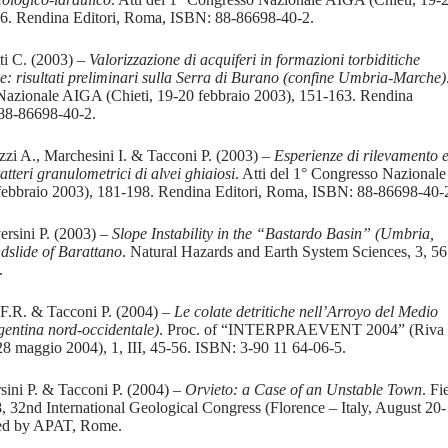
26. Rendina Editori, Roma, ISBN: 88-86698-40-2.
i C. (2003) –
Valorizzazione di acquiferi in formazioni torbiditiche
e: risultati preliminari sulla Serra di Burano (confine Umbria-Marche)
 Nazionale AIGA (Chieti, 19-20 febbraio 2003), 151-163. Rendina
88-86698-40-2.
zzi A., Marchesini I. & Tacconi P. (2003) –
Esperienze di rilevamento 
tteri granulometrici di alvei ghiaiosi
. Atti del 1° Congresso Nazionale
febbraio 2003), 181-198. Rendina Editori, Roma, ISBN: 88-86698-40-
rsini P. (2003) –
Slope Instability in the “Bastardo Basin” (Umbria,
dslide of Barattano
. Natural Hazards and Earth System Sciences, 3, 56
.
i F.R. & Tacconi P. (2004) –
Le colate detritiche nell’Arroyo del Medio
rgentina nord-occidentale)
. Proc. of “INTERPRAEVENT 2004” (Riva
28 maggio 2004), 1, III, 45-56. ISBN: 3-90 11 64-06-5.
sini P. & Tacconi P. (2004) –
Orvieto: a Case of an Unstable Town
. Fi
32nd International Geological Congress (Florence – Italy, August 20-
ted by APAT, Rome.