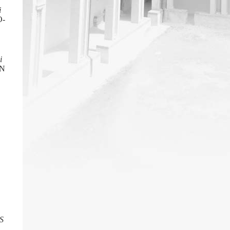
i
O-
i
SN
SS