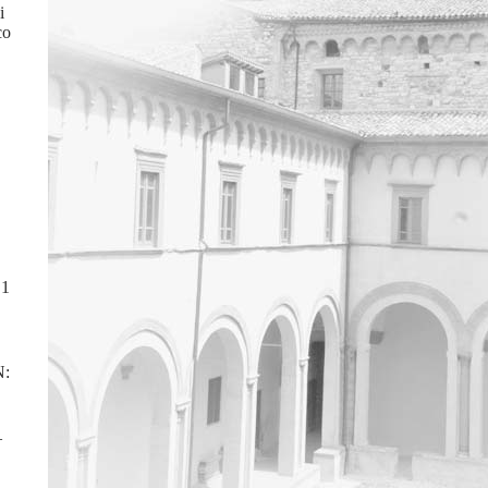
i
co
 1
N:
–