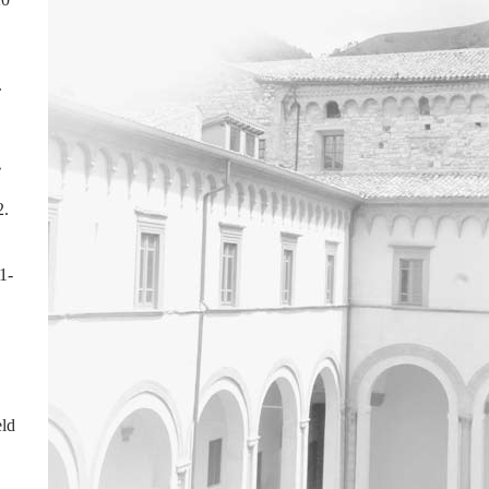
.
e
2.
1-
eld