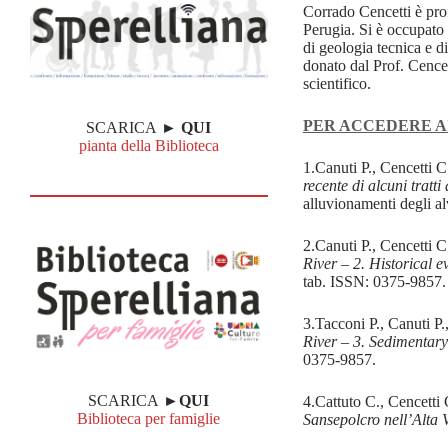
Corrado Cencetti è prof
Perugia. Si è occupato 
di geologia tecnica e di
donato dal Prof. Cencett
scientifico.
PER ACCEDERE AI
SCARICA ►
QUI
pianta della Biblioteca
1.Canuti P., Cencetti 
recente di alcuni tratt
alluvionamenti degli al
2.Canuti P., Cencetti 
River – 2. Historical e
tab. ISSN: 0375-9857.
3.Tacconi P., Canuti P
River – 3. Sedimentary
0375-9857.
SCARICA
►QUI
4.Cattuto C., Cencetti
Biblioteca per famiglie
Sansepolcro nell’Alta V