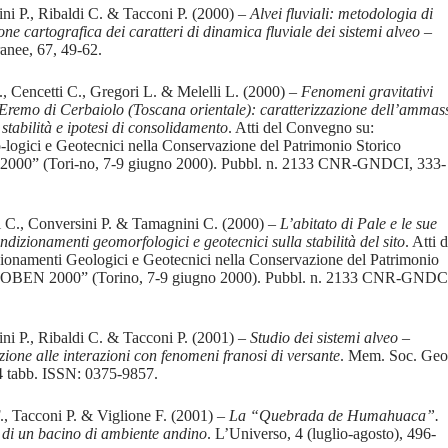
ini P., Ribaldi C. & Tacconi P. (2000) –
Alvei fluviali: metodologia di
one cartografica dei caratteri di dinamica fluviale dei sistemi alveo –
ranee, 67, 49-62.
., Cencetti C., Gregori L. & Melelli L. (2000) –
Fenomeni gravitativi
’Eremo di Cerbaiolo (Toscana orientale): caratterizzazione dell’ammas
 stabilità e ipotesi di consolidamento
. Atti del Convegno su:
ogici e Geotecnici nella Conservazione del Patrimonio Storico
000” (Tori-no, 7-9 giugno 2000). Pubbl. n. 2133 CNR-GNDCI, 333-
i C., Conversini P. & Tamagnini C. (2000) –
L’abitato di Pale e le sue
ndizionamenti geomorfologici e geotecnici sulla stabilità del sito
. Atti d
onamenti Geologici e Geotecnici nella Conservazione del Patrimonio
GEOBEN 2000” (Torino, 7-9 giugno 2000). Pubbl. n. 2133 CNR-GNDC
ini P., Ribaldi C. & Tacconi P. (2001) –
Studio dei sistemi alveo –
azione alle interazioni con fenomeni franosi di versante
. Mem. Soc. Geo
, 4 tabb. ISSN: 0375-9857.
F., Tacconi P. & Viglione F. (2001) –
La “Quebrada de Humahuaca”.
 di un bacino di ambiente andino
. L’Universo, 4 (luglio-agosto), 496-