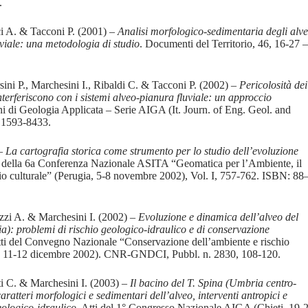
.
ci A. & Tacconi P. (2001) –
Analisi morfologico-sedimentaria degli alve
uviale: una metodologia di studio
. Documenti del Territorio, 46, 16-27 –
sini P., Marchesini I., Ribaldi C. & Tacconi P. (2002) –
Pericolosità dei
terferiscono con i sistemi alveo-pianura fluviale: un approccio
i di Geologia Applicata – Serie AIGA (It. Journ. of Eng. Geol. and
: 1593-8433.
 –
La cartografia storica come strumento per lo studio dell’evoluzione
i della 6a Conferenza Nazionale ASITA “Geomatica per l’Ambiente, il
onio culturale” (Perugia, 5-8 novembre 2002), Vol. I, 757-762. ISBN: 88
zzi A. & Marchesini I. (2002) –
Evoluzione e dinamica dell’alveo del
a): problemi di rischio geologico-idraulico e di conservazione
tti del Convegno Nazionale “Conservazione dell’ambiente e rischio
i, 11-12 dicembre 2002). CNR-GNDCI, Pubbl. n. 2830, 108-120.
ti C. & Marchesini I. (2003) –
Il bacino del T. Spina (Umbria centro-
caratteri morfologici e sedimentari dell’alveo, interventi antropici e
eologico-idraulico
. Atti del 1° Congresso Nazionale AIGA (Chieti, 19-