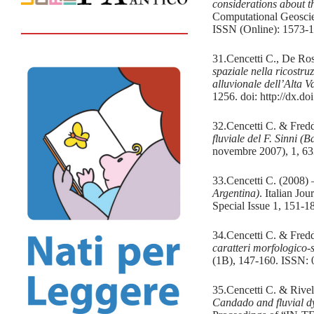
considerations about t
Computational Geoscie
ISSN (Online): 1573-1
31.Cencetti C., De Ros
spaziale nella ricostru
alluvionale dell’Alta V
1256. doi: http://dx.
32.Cencetti C. & Fred
fluviale del F. Sinni (B
novembre 2007), 1, 6
33.Cencetti C. (2008)
Argentina)
. Italian J
Special Issue 1, 151-1
34.Cencetti C. & Fred
caratteri morfologico-s
(1B), 147-160. ISSN: 
35.Cencetti C. & Rivel
Candado and fluvial dy