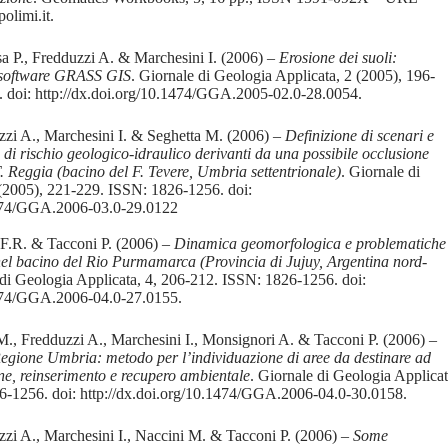
olimi.it.
a P., Fredduzzi A. & Marchesini I. (2006) –
Erosione dei suoli:
l software GRASS GIS
. Giornale di Geologia Applicata, 2 (2005), 196-
 doi: http://dx.doi.org/10.1474/GGA.2005-02.0-28.0054.
zzi A., Marchesini I. & Seghetta M. (2006) –
Definizione di scenari e
i di rischio geologico-idraulico derivanti da una possibile occlusione
. Reggia (bacino del F. Tevere, Umbria settentrionale)
. Giornale di
 (2005), 221-229. ISSN: 1826-1256. doi:
1474/GGA.2006-03.0-29.0122
i F.R. & Tacconi P. (2006) –
Dinamica geomorfologica e problematiche
el bacino del Rio Purmamarca (Provincia di Jujuy, Argentina nord-
 di Geologia Applicata, 4, 206-212. ISSN: 1826-1256. doi:
1474/GGA.2006-04.0-27.0155.
M., Fredduzzi A., Marchesini I., Monsignori A. & Tacconi P. (2006) –
egione Umbria: metodo per l’individuazione di aree da destinare ad
ione, reinserimento e recupero ambientale
. Giornale di Geologia Applicat
6-1256. doi: http://dx.doi.org/10.1474/GGA.2006-04.0-30.0158.
zzi A., Marchesini I., Naccini M. & Tacconi P. (2006) –
Some