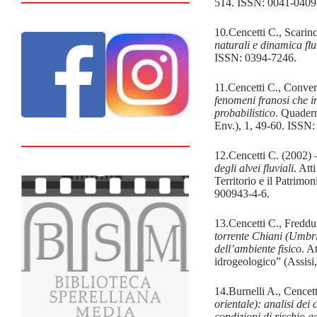
514. ISSN: 0041-0409
10.Cencetti C., Scarin
naturali e dinamica fl
ISSN: 0394-7246.
11.Cencetti C., Conver
fenomeni franosi che in
probabilistico
. Quadern
Env.), 1, 49-60. ISSN
12.Cencetti C. (2002)
degli alvei fluviali
. Att
Territorio e il Patrim
900943-4-6.
13.Cencetti C., Freddu
torrente Chiani (Umbri
dell’ambiente fisico
. A
idrogeologico” (Assis
14.Burnelli A., Cencet
orientale): analisi dei 
condizioni di rischio g