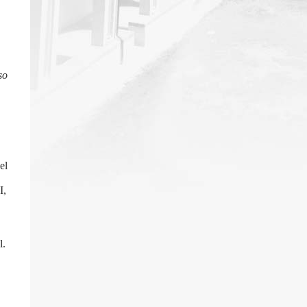
so
el
I,
l.