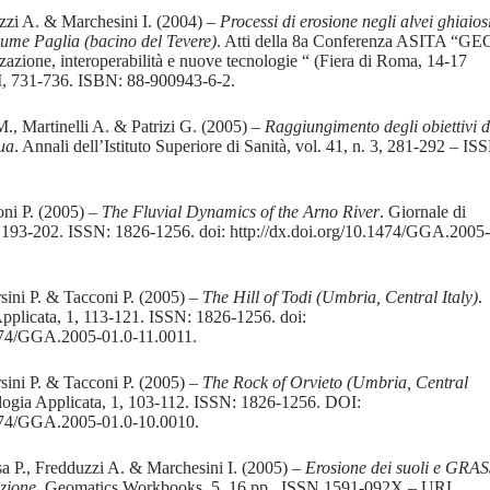
zzi A. & Marchesini I. (2004) –
Processi di erosione negli alvei ghiaios
 fiume Paglia (bacino del Tevere)
. Atti della 8a Conferenza ASITA “GE
ione, interoperabilità e nuove tecnologie “ (Fiera di Roma, 14-17
 I, 731-736. ISBN: 88-900943-6-2.
M., Martinelli A. & Patrizi G. (2005) –
Raggiungimento degli obiettivi d
qua
. Annali dell’Istituto Superiore di Sanità, vol. 41, n. 3, 281-292 – IS
oni P. (2005) –
The Fluvial Dynamics of the Arno River
. Giornale di
, 193-202. ISSN: 1826-1256. doi: http://dx.doi.org/10.1474/GGA.2005-
sini P. & Tacconi P. (2005) –
The Hill of Todi (Umbria, Central Italy)
.
pplicata, 1, 113-121. ISSN: 1826-1256. doi:
1474/GGA.2005-01.0-11.0011.
sini P. & Tacconi P. (2005) –
The Rock of Orvieto (Umbria, Central
logia Applicata, 1, 103-112. ISSN: 1826-1256. DOI:
1474/GGA.2005-01.0-10.0010.
a P., Fredduzzi A. & Marchesini I. (2005) –
Erosione dei suoli e GRA
zione
. Geomatics Workbooks, 5, 16 pp., ISSN 1591-092X – URL