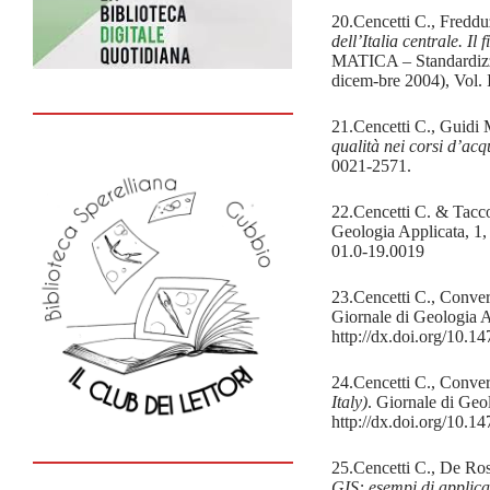
20.Cencetti C., Freddu
dell’Italia centrale. Il
MATICA – Standardizzaz
dicem-bre 2004), Vol.
21.Cencetti C., Guidi 
qualità nei corsi d’ac
0021-2571.
22.Cencetti C. & Tacc
Geologia Applicata, 1
01.0-19.0019
23.Cencetti C., Conver
Giornale di Geologia A
http://dx.doi.org/10.
24.Cencetti C., Conver
Italy)
. Giornale di Geo
http://dx.doi.org/10.
25.Cencetti C., De Ros
GIS: esempi di applica