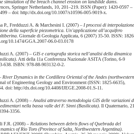
he simulation of the breach channel erosion on landslide dams
.
nces, Springer Netherlands, 10, 201–219. ISSN (Paper): 1420-0597 –
499 – doi: http://dx.doi.org/10.1007/s10596-005-9019-x.
a P., Fredduzzi A. & Marchesini I. (2007) –
I processi di interpolazion
zione della superficie piezometrica. Un’applicazione all’acquifero
altiberina
. Giornale di Geologia Applicata, 6 (2007) 35-50. ISSN: 1826
doi.org/10.1474/GGA.2007-06.0-03.0178
duzzi A. (2007) –
GIS e cartografia storica nell’analisi della dinamica
asilicata)
. Atti della 11a Conferenza Nazionale ASITA (Torino, 6-9
33-638. ISBN: 978-88-903132-0-2.
 –
River Dynamics in the Cordillera Oriental of the Andes (northwester
ournal of Engineering Geology and Environment (ISSN: 1825-6635),
84. doi: http://dx.doi.org/10.4408/IJEGE.2008-01.S-11.
duzzi A. (2008) –
Analisi attraverso metodologia GIS delle variazioni d
edimentari nella bassa valle del F. Sinni (Basilicata)
. Il Quaternario, 2
0394-3356.
li F.R. (2008) –
Relations between debris flows of Quebrada del
namics of Rio Toro (Province of Salta, Northwestern Argentina)
.