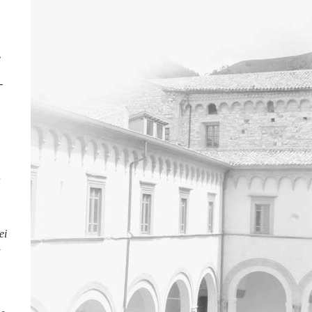
e
-
n
ei
1