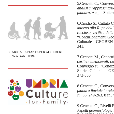
5.Cencetti C., Convers
analisi e rappresentazi
pianura
. Acque Sotter
6.Candio S., Cattuto C
intorno alla Rupe dell
roccioso, verifica della
“Condizionamenti Geo-l
Culturale – GEOBEN 2
341.
SCARICA LA PIANTA PER ACCEDERE
SENZA BARRIERE
7.Cecconi M., Cencett
cartiere medioevali: co
Convegno su: “Condizi
Storico Culturale – 
373-380.
8.Cencetti C., Convers
pianura fluviale in rel
It., 56, 249-263, 8 ff.
9.Cencetti C., Rivelli 
Aspetti geomorfologici