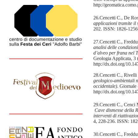
http://geomatica.como.p
26.Cencetti C., De Ros
applicazioni tramite i
202. ISSN: 1826-1256.
27.Cencetti C., Freddu
analisi delle condizion
d’alveo per frana nel T
Geologia Applicata, 3
http://dx.doi.org/10.
28.Cencetti C., Rivell
geologico-ambientali n
occidentale)
. Giornale
http://dx.doi.org/10.
29.Cencetti C., Cenci 
Cave dismesse della R
interventi di riattivaz
4, 228-236. ISSN: 182
30.Cencetti C., Freddu