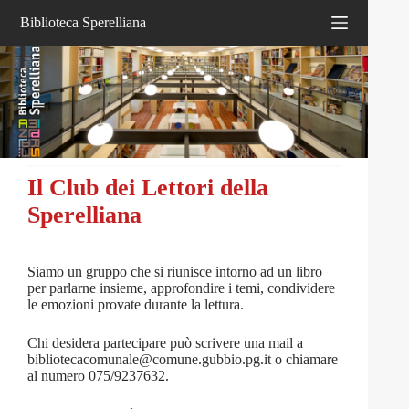
Salta
Biblioteca Sperelliana
al
contenuto
Il Club dei Lettori della
Sperelliana
Siamo un gruppo che si riunisce intorno ad un libro
per parlarne insieme, approfondire i temi, condividere
le emozioni provate durante la lettura.
Chi desidera partecipare può scrivere una mail a
bibliotecacomunale@comune.gubbio.pg.it o chiamare
al numero 075/9237632.