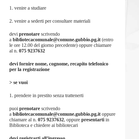
1. venire a studiare
2. venire a sederti per consultare materiali
devi
prenotare
scrivendo
a
bibliotecacomunale@comune.gubbio.pg.it
(entro
le ore 12.00 del giorno precedente) oppure chiamare
al n.
075 9237632
devi fornire nome, cognome, recapito telefonico
per la registrazione
> se vuoi
1. prendere in prestito senza trattenerti
puoi
prenotare
scrivendo
a
bibliotecacomunale@comune.gubbio.pg.it
oppure
chiamare al n.
075 9237632
, oppure
presentarti
in
Biblioteca e chiedere ai bibliotecari
devi registrarti all’ingresso