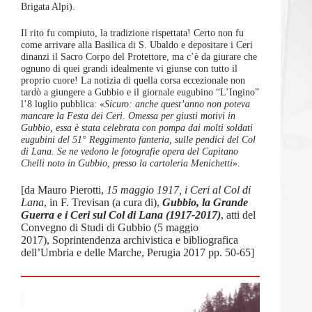
Brigata Alpi).
Il rito fu compiuto, la tradizione rispettata! Certo non fu
come arrivare alla Basilica di S. Ubaldo e depositare i Ceri
dinanzi il Sacro Corpo del Protettore, ma c’è da giurare che
ognuno di quei grandi idealmente vi giunse con tutto il
proprio cuore! La notizia di quella corsa eccezionale non
tardò a giungere a Gubbio e il giornale eugubino “L’Ingino”
l’8 luglio pubblica: «
Sicuro: anche quest’anno non poteva
mancare la Festa dei Ceri. Omessa per giusti motivi in
Gubbio, essa è stata celebrata con pompa dai molti soldati
eugubini del 51° Reggimento fanteria, sulle pendici del Col
di Lana. Se ne vedono le fotografie opera del Capitano
Chelli noto in Gubbio, presso la cartoleria Menichetti
».
[da Mauro Pierotti,
15 maggio 1917, i Ceri al Col di
Lana
, in F. Trevisan (a cura di),
Gubbio, la Grande
Guerra e i Ceri sul Col di Lana (1917-2017)
, atti del
Convegno di Studi di Gubbio (5 maggio
2017), Soprintendenza archivistica e bibliografica
dell’Umbria e delle Marche, Perugia 2017 pp. 50-65]