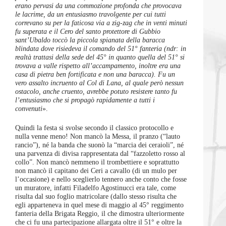
erano pervasi da una commozione profonda che provocava
le lacrime, da un entusiasmo travolgente per cui tutti
correvano su per la faticosa via a zig-zag che in venti minuti
fu superata e il Cero del santo protettore di Gubbio
sant’Ubaldo toccò la piccola spianata della baracca
blindata dove risiedeva il comando del 51° fanteria (ndr: in
realtà trattasi della sede del 45° in quanto quella del 51° si
trovava a valle rispetto all’accampamento, inoltre era una
casa di pietra ben fortificata e non una baracca). Fu un
vero assalto incruento al Col di Lana, al quale però nessun
ostacolo, anche cruento, avrebbe potuto resistere tanto fu
l’entusiasmo che si propagò rapidamente a tutti i
convenuti
».
Quindi la festa si svolse secondo il classico protocollo e
nulla venne meno! Non mancò la Messa, il pranzo (“lauto
rancio”), né la banda che suonò la “marcia dei ceraioli”, né
una parvenza di divisa rappresentata dal “fazzoletto rosso al
collo”. Non mancò nemmeno il trombettiere e soprattutto
non mancò il capitano dei Ceri a cavallo (di un mulo per
l’occasione) e nello sceglierlo tennero anche conto che fosse
un muratore, infatti Filadelfo Agostinucci era tale, come
risulta dal suo foglio matricolare (dallo stesso risulta che
egli apparteneva in quel mese di maggio al 45° reggimento
fanteria della Brigata Reggio, il che dimostra ulteriormente
che ci fu una partecipazione allargata oltre il 51° e oltre la