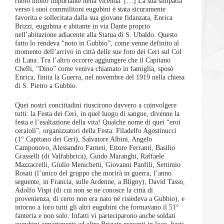
ruolo molto importante nella vicenda. […] La sua simpatia
verso i suoi commilitoni eugubini è stata sicuramente
favorita e sollecitata dalla sua giovane fidanzata, Enrica
Brizzi, eugubina e abitante in via Dante proprio
nell’abitazione adiacente alla Statua di S. Ubaldo. Questo
fatto lo rendeva “noto in Gubbio”, come venne definito al
momento dell’arrivo in città delle sue foto dei Ceri sul Col
di Lana. Tra l’altro occorre aggiungere che il Capitano
Chelli, “Dino” come veniva chiamato in famiglia, sposò
Enrica, finita la Guerra, nel novembre del 1919 nella chiesa
di S. Pietro a Gubbio.
Quei nostri concittadini riuscirono davvero a coinvolgere
tutti: la Festa dei Ceri, in quel luogo di sangue, divenne la
festa e l’esaltazione della vita! Qualche nome di quei “eroi
ceraioli”, organizzatori della Festa: Filadelfo Agostinucci
(1° Capitano dei Ceri), Salvatore Albini, Angelo
Camponovo, Alessandro Farneti, Ettore Ferranti, Basilio
Grasselli (di Valfabbrica), Guido Maranghi, Raffaele
Mazzacrelli, Giulio Menichetti, Giovanni Panfili, Settimio
Rosati (l’unico del gruppo che morirà in guerra, l’anno
seguente, in Francia, sulle Ardenne, a Bligny), David Tasso,
Adolfo Vispi (di cui non se ne conosce la città di
provenienza, di certo non era nato né risiedeva a Gubbio), e
intorno a loro tutti gli altri eugubini che formavano il 51°
fanteria e non solo. Infatti vi parteciparono anche soldati
eugubini appartenenti ad altre Brigate presenti in loco, basti