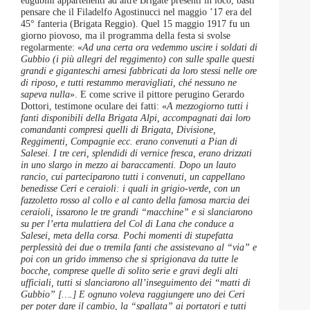
pensare che il Filadelfo Agostinucci nel maggio ’17 era del
45° fanteria (Brigata Reggio). Quel 15 maggio 1917 fu un
giorno piovoso, ma il programma della festa si svolse
regolarmente: «
Ad una certa ora vedemmo uscire i soldati di
Gubbio (i più allegri del reggimento) con sulle spalle questi
grandi e giganteschi arnesi fabbricati da loro stessi nelle ore
di riposo, e tutti restammo meravigliati, ché nessuno ne
sapeva nulla
». E come scrive il pittore perugino Gerardo
Dottori, testimone oculare dei fatti: «
A mezzogiorno tutti i
fanti disponibili della Brigata Alpi, accompagnati dai loro
comandanti compresi quelli di Brigata, Divisione,
Reggimenti, Compagnie ecc. erano convenuti a Pian di
Salesei. I tre ceri, splendidi di vernice fresca, erano drizzati
in uno slargo in mezzo ai baraccamenti. Dopo un lauto
rancio, cui parteciparono tutti i convenuti, un cappellano
benedisse Ceri e ceraioli: i quali in grigio-verde, con un
fazzoletto rosso al collo e al canto della famosa marcia dei
ceraioli, issarono le tre grandi “macchine” e si slanciarono
su per l’erta mulattiera del Col di Lana che conduce a
Salesei, meta della corsa. Pochi momenti di stupefatta
perplessità dei due o tremila fanti che assistevano al “via” e
poi con un grido immenso che si sprigionava da tutte le
bocche, comprese quelle di solito serie e gravi degli alti
ufficiali, tutti si slanciarono all’inseguimento dei “matti di
Gubbio” [….] E ognuno voleva raggiungere uno dei Ceri
per poter dare il cambio, la “spallata” ai portatori e tutti