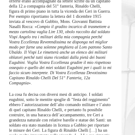
offerte erano accompagnate da lettere scritte da un capitano
della 12.a compagnia del 51° fanteria, Rinaldo Chelli,
figura di primo piano in tutta la vicenda dei Ceri in Guerra.
Per esempio riportiamo la lettera del 1 dicembre 1915
inviata al vescovo di Gubbio, Mons. Giovanni Battista
Nasalli Rocca: «
Compio il gradito incarico di trasmettere a
mezzo cartolina vaglia Lire 130, obolo raccolto dal soldato
Vispi Angelo tra i militari della mia compagnia perché
Vostra Eccellenza Reverendissima ne disponga nel miglior
modo per farne una solenne preghiera al Loro patrono Santo
Ubaldo. Il Vispi Le rimetterà anche un elenco dei militari
oblatori perché tutti siano ricordati dalla pietà dei buoni
Eugubini. Voglia Vostra Eccellenza gradire il mio rispettoso
ossequio e quello dei miei soldati Eugubini per i quali io mi
faccio sicuro interprete. Di Vostra Eccellenza Devotissimo
Capitano Rinaldo Chelli Del 51° Fanteria, 12a
Compagnia
».
La cosa fu decisa con diversi mesi di anticipo. I soldati
eugubini, sotto le mentite spoglie di “festa del reggimento”
ebbero l’autorizzazione dell’alto comando militare e l’aiuto
di quel capitano Rinaldo Chelli, e pertanto fu possibile
costruire, in una baracca dell’accampamento, tre Ceri a
grandezza naturale con relative barelle e statue dei Santi: un
soldato era stato mandato in licenza a Gubbio per riportare
le misure dei Ceri. La figura di Rinaldo Chelli […] ha un