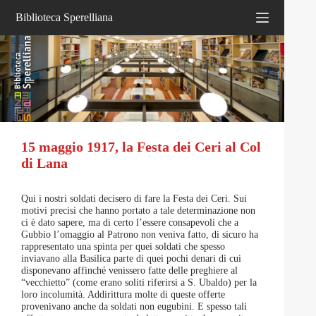
Salta
Biblioteca Sperelliana
al
contenuto
15 maggio 1917, la Festa dei Ceri al Col
di Lana
Qui i nostri soldati decisero di fare la Festa dei Ceri. Sui
motivi precisi che hanno portato a tale determinazione non
ci è dato sapere, ma di certo l’essere consapevoli che a
Gubbio l’omaggio al Patrono non veniva fatto, di sicuro ha
rappresentato una spinta per quei soldati che spesso
inviavano alla Basilica parte di quei pochi denari di cui
disponevano affinché venissero fatte delle preghiere al
“vecchietto” (come erano soliti riferirsi a S. Ubaldo) per la
loro incolumità. Addirittura molte di queste offerte
provenivano anche da soldati non eugubini. E spesso tali