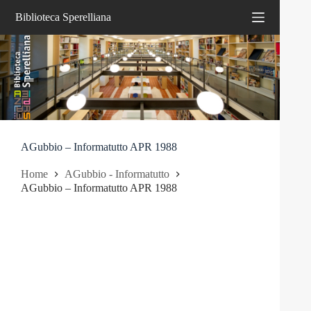
Salta
Biblioteca Sperelliana
al
contenuto
AGubbio – Informatutto APR 1988
Home
AGubbio - Informatutto
AGubbio – Informatutto APR 1988