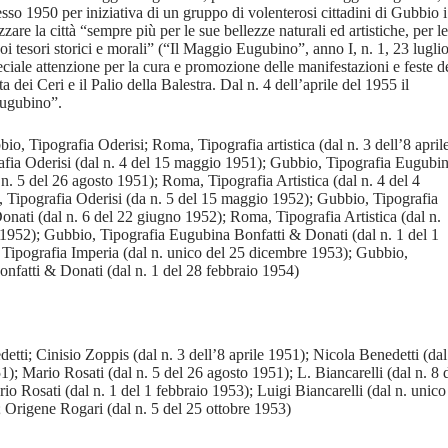
esso 1950 per iniziativa di un gruppo di volenterosi cittadini di Gubbio i
zare la città “sempre più per le sue bellezze naturali ed artistiche, per le
uoi tesori storici e morali” (“Il Maggio Eugubino”, anno I, n. 1, 23 lugli
ciale attenzione per la cura e promozione delle manifestazioni e feste d
 dei Ceri e il Palio della Balestra. Dal n. 4 dell’aprile del 1955 il
Eugubino”.
io, Tipografia Oderisi; Roma, Tipografia artistica (dal n. 3 dell’8 april
fia Oderisi (dal n. 4 del 15 maggio 1951); Gubbio, Tipografia Eugubi
n. 5 del 26 agosto 1951); Roma, Tipografia Artistica (dal n. 4 del 4
Tipografia Oderisi (da n. 5 del 15 maggio 1952); Gubbio, Tipografia
nati (dal n. 6 del 22 giugno 1952); Roma, Tipografia Artistica (dal n.
1952); Gubbio, Tipografia Eugubina Bonfatti & Donati (dal n. 1 del 1
Tipografia Imperia (dal n. unico del 25 dicembre 1953); Gubbio,
nfatti & Donati (dal n. 1 del 28 febbraio 1954)
etti; Cinisio Zoppis (dal n. 3 dell’8 aprile 1951); Nicola Benedetti (dal
); Mario Rosati (dal n. 5 del 26 agosto 1951); L. Biancarelli (dal n. 8 
 Rosati (dal n. 1 del 1 febbraio 1953); Luigi Biancarelli (dal n. unico
 Origene Rogari (dal n. 5 del 25 ottobre 1953)