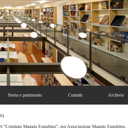
Storia e patrimonio
Contatti
Archivio
6)
del “Comitato Maggio Eugubino”, poi Associazione Maggio Eugubino,