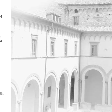
o
el
e
na
del