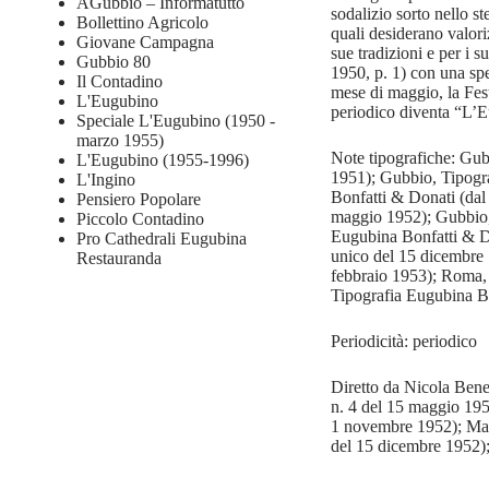
AGubbio – Informatutto
sodalizio sorto nello st
Bollettino Agricolo
quali desiderano valoriz
Giovane Campagna
sue tradizioni e per i s
Gubbio 80
1950, p. 1) con una spe
Il Contadino
mese di maggio, la Festa
L'Eugubino
periodico diventa “L’
Speciale L'Eugubino (1950 -
marzo 1955)
Note tipografiche: Gubb
L'Eugubino (1955-1996)
1951); Gubbio, Tipogra
L'Ingino
Bonfatti & Donati (dal 
Pensiero Popolare
maggio 1952); Gubbio, 
Piccolo Contadino
Eugubina Bonfatti & Do
Pro Cathedrali Eugubina
unico del 15 dicembre 
Restauranda
febbraio 1953); Roma, 
Tipografia Eugubina Bo
Periodicità: periodico
Diretto da Nicola Bened
n. 4 del 15 maggio 1951
1 novembre 1952); Mario
del 15 dicembre 1952);