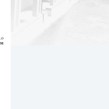
LO
898