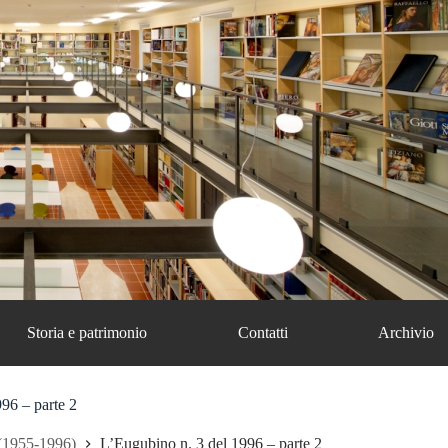
Storia e patrimonio
Contatti
Archivio
96 – parte 2
(1955-1996)
L’Eugubino n. 3 del 1996 – parte 2