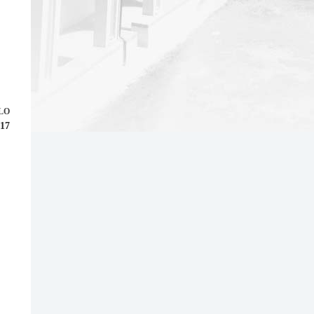
LO
917