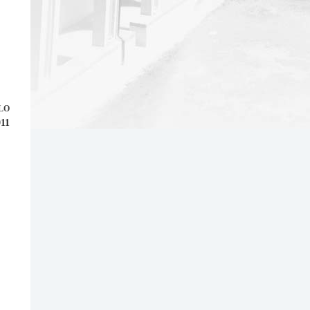
LO
911