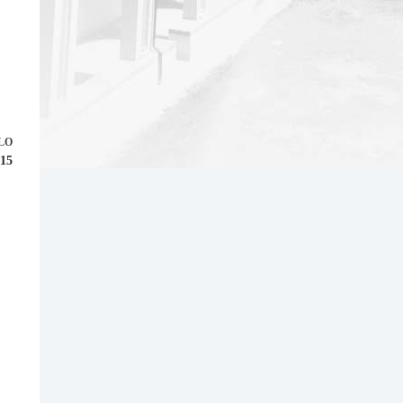
LO
915