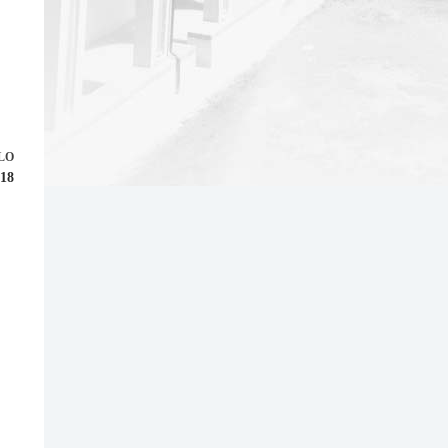
LO
918