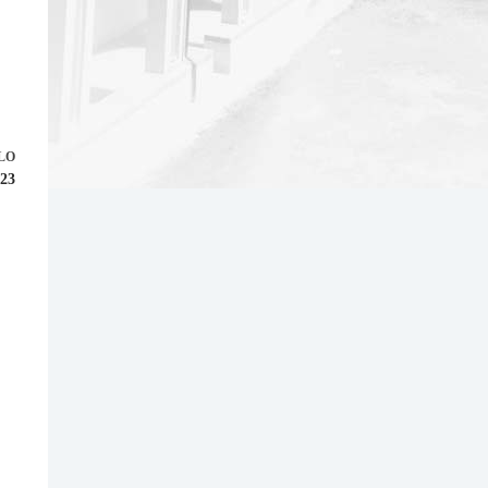
LO
923