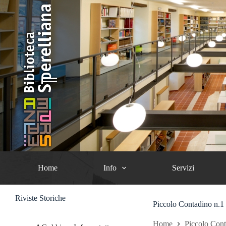
Salta
al
contenuto
Home
Info
Servizi
Riviste Storiche
Piccolo Contadino n.1
Home
Piccolo Con