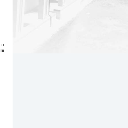
LO
910