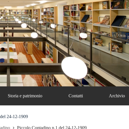
Storia e patrimonio
Contatti
Archivio
 del 24-12-1909
tadino
Piccolo Contadino n.1 del 24-12-1909