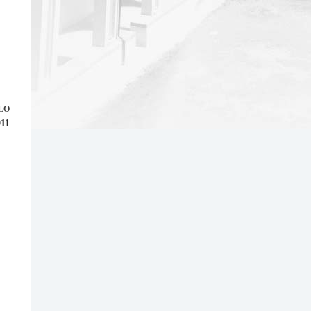
LO
911