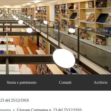
Storia e patrimonio
Contatti
Archivio
23 del 25/12/1910
mpagna
Giovane Campagna n. 23 del 25/12/1910