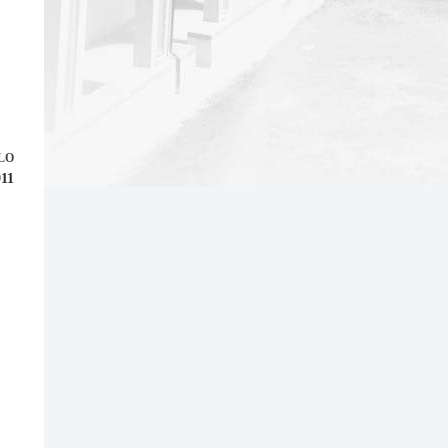
LO
911